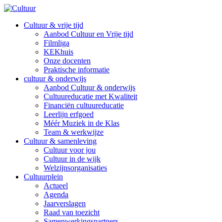
Cultuur & vrije tijd
Aanbod Cultuur en Vrije tijd
Filmliga
KEKhuis
Onze docenten
Praktische informatie
cultuur & onderwijs
Aanbod Cultuur & onderwijs
Cultuureducatie met Kwaliteit
Financiën cultuureducatie
Leerlijn erfgoed
Méér Muziek in de Klas
Team & werkwijze
Cultuur & samenleving
Cultuur voor jou
Cultuur in de wijk
Welzijnsorganisaties
Cultuurplein
Actueel
Agenda
Jaarverslagen
Raad van toezicht
Samenwerkingspartners