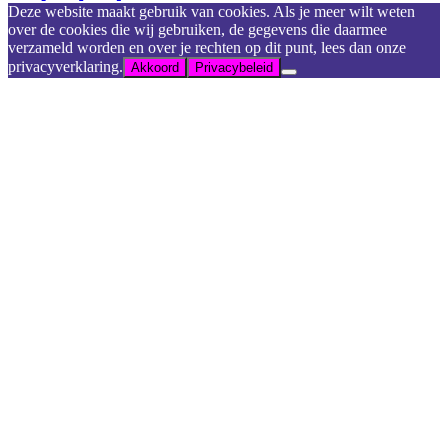
Deze website maakt gebruik van cookies. Als je meer wilt weten
over de cookies die wij gebruiken, de gegevens die daarmee
verzameld worden en over je rechten op dit punt, lees dan onze
privacyverklaring.
Akkoord
Privacybeleid